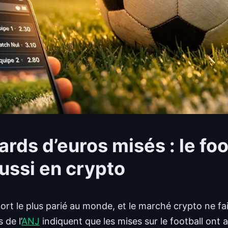
iards d’euros misés : le foo
ussi en crypto
sport le plus parié au monde, et le marché crypto ne fa
 de l’
ANJ
indiquent que les mises sur le football ont a