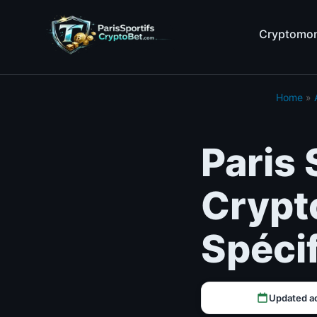
Cryptomon
Home
»
Paris 
Crypt
Spécif
Updated a