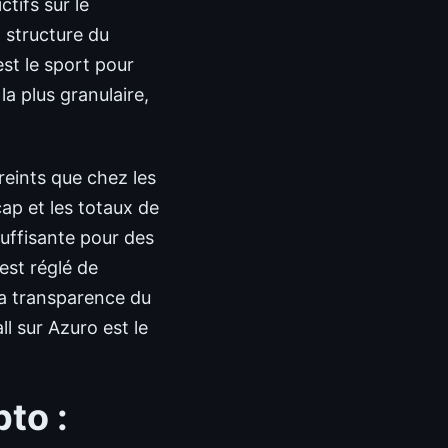
tifs sur le
a structure du
est le sport pour
la plus granulaire,
reints que chez les
ap et les totaux de
suffisante pour des
est réglé de
 la transparence du
l sur Azuro est le
pto :