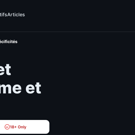
tifs
Articles
cificités
et
me et
18+ Only
18+