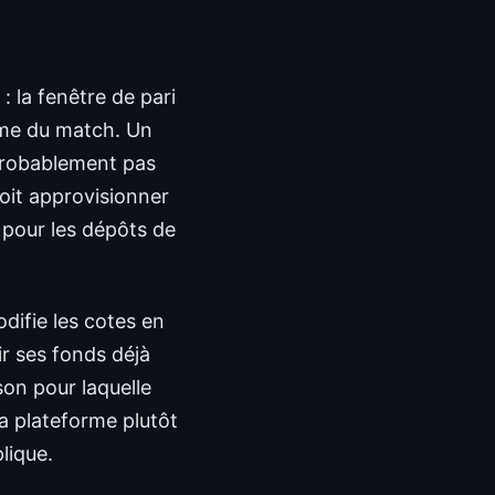
: la fenêtre de pari
thme du match. Un
probablement pas
soit approvisionner
 pour les dépôts de
odifie les cotes en
ir ses fonds déjà
son pour laquelle
la plateforme plutôt
lique.