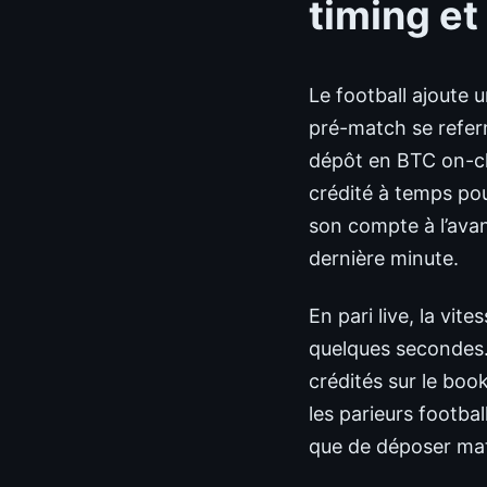
timing et
Le football ajoute 
pré-match se referm
dépôt en BTC on-ch
crédité à temps pou
son compte à l’avan
dernière minute.
En pari live, la vit
quelques secondes. 
crédités sur le boo
les parieurs footba
que de déposer mat