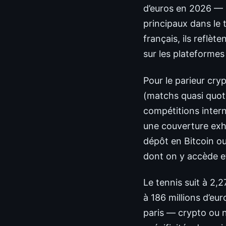
d’euros en 2026 — 
principaux dans le 
français, ils reflèt
sur les plateformes
Pour le parieur cry
(matchs quasi quot
compétitions intern
une couverture exh
dépôt en Bitcoin ou
dont on y accède et
Le tennis suit à 2,2
à 186 millions d’eu
paris — crypto ou n