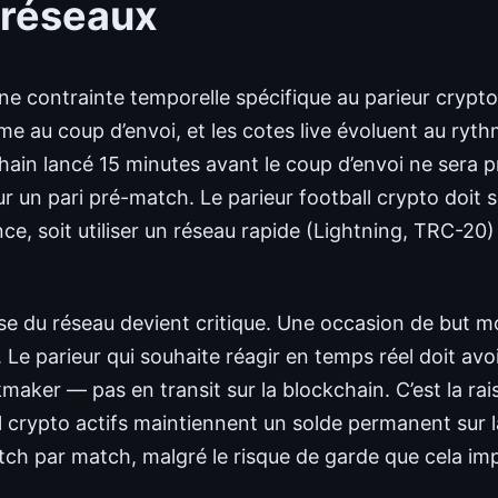
 réseaux
une contrainte temporelle spécifique au parieur crypto 
e au coup d’envoi, et les cotes live évoluent au ry
ain lancé 15 minutes avant le coup d’envoi ne sera 
r un pari pré-match. Le parieur football crypto doit 
ce, soit utiliser un réseau rapide (Lightning, TRC-20)
esse du réseau devient critique. Une occasion de but m
Le parieur qui souhaite réagir en temps réel doit avo
kmaker — pas en transit sur la blockchain. C’est la rai
ll crypto actifs maintiennent un solde permanent sur 
ch par match, malgré le risque de garde que cela imp