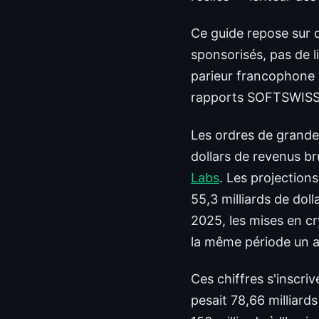
Ce guide repose sur 
sponsorisés, pas de l
parieur francophone 
rapports SOFTSWISS, 
Les ordres de grandeu
dollars de revenus b
Labs
. Les projections
55,3 milliards de dol
2025, les mises en cr
la même période un a
Ces chiffres s'inscri
pesait 78,66 milliard