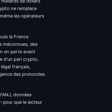
milliards de dollars
rypto ne remplace
d même les opérateurs
puis la France
les méconnues, des
ain en perte avant
 d'un pari crypto,
légal français,
ergence des protocoles
 l'ANJ, données
pour que le lecteur