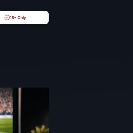
18+ Only
18+