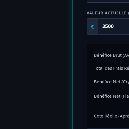
VALEUR ACTUELLE 
€
Bénéfice Brut (Av
Total des Frais R
Bénéfice Net (Cr
Bénéfice Net (Fia
Cote Réelle (Aprè