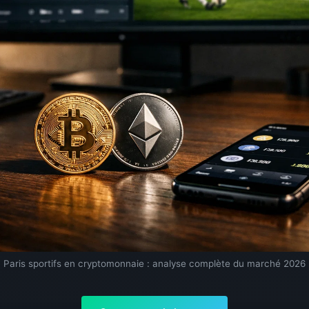
Paris sportifs en cryptomonnaie : analyse complète du marché 2026