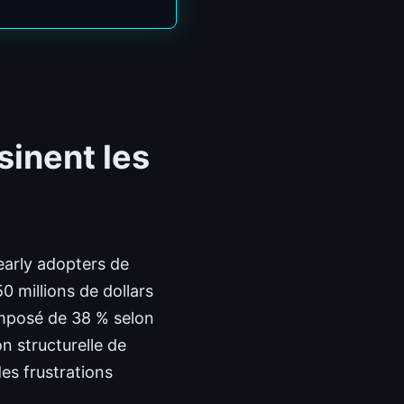
inent les
 early adopters de
0 millions de dollars
omposé de 38 % selon
n structurelle de
des frustrations