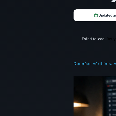
Updated a
Failed to load.
Retry
Données vérifiées. 