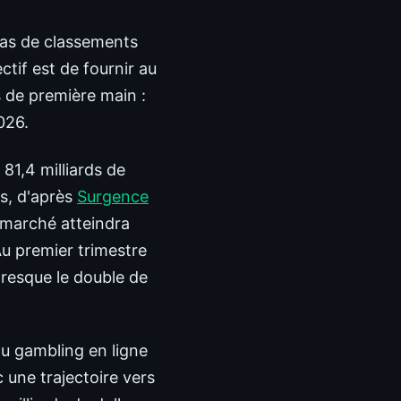
Pas de classements
ctif est de fournir au
 de première main :
026.
81,4 milliards de
s, d'après
Surgence
 marché atteindra
Au premier trimestre
presque le double de
du gambling en ligne
c une trajectoire vers