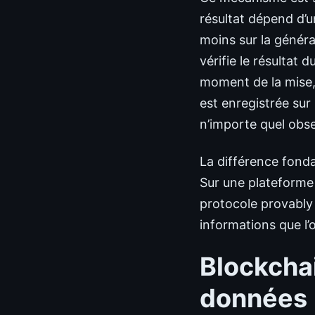
résultat dépend d’u
moins sur la généra
vérifie le résultat 
moment de la mise,
est enregistrée sur 
n’importe quel obse
La différence fonda
Sur une plateforme 
protocole provably
informations que l’
Blockchai
données