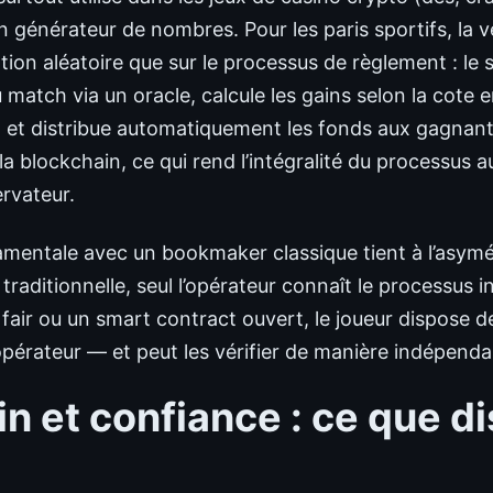
n générateur de nombres. Pour les paris sportifs, la v
tion aléatoire que sur le processus de règlement : le
du match via un oracle, calcule les gains selon la cote 
 et distribue automatiquement les fonds aux gagnan
la blockchain, ce qui rend l’intégralité du processus a
rvateur.
mentale avec un bookmaker classique tient à l’asymét
traditionnelle, seul l’opérateur connaît le processus i
 fair ou un smart contract ouvert, le joueur dispose
opérateur — et peut les vérifier de manière indépenda
n et confiance : ce que di