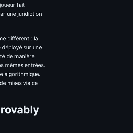
joueur fait
ar une juridiction
e différent : la
 déployé sur une
cuté de manière
 les mêmes entrées.
ge algorithmique.
 de mises via ce
rovably