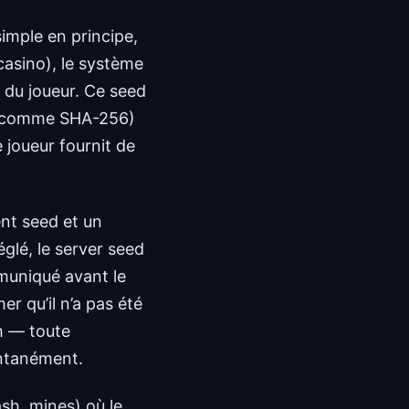
imple en principe,
casino), le système
 du joueur. Ce seed
me comme SHA-256)
 joueur fournit de
ent seed et un
églé, le server seed
mmuniqué avant le
er qu’il n’a pas été
sh — toute
antanément.
sh, mines) où le