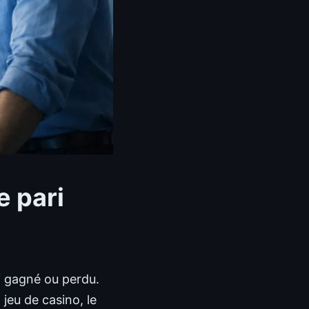
e pari
ri gagné ou perdu.
jeu de casino, le