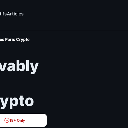
tifs
Articles
es Paris Crypto
vably
rypto
18+ Only
18+