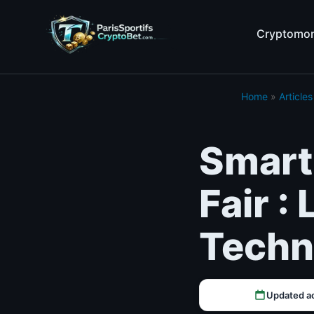
Cryptomon
Home
»
Articles
Smart
Fair :
Techn
Updated a