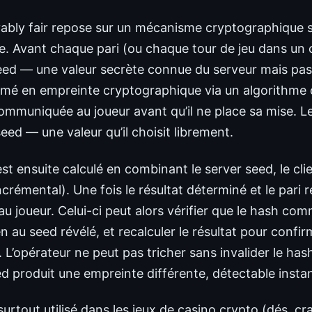
ably fair repose sur un mécanisme cryptographique s
e. Avant chaque pari (ou chaque tour de jeu dans un 
eed — une valeur secrète connue du serveur mais pas
ormé en empreinte cryptographique via un algorith
communiquée au joueur avant qu’il ne place sa mise. Le
eed — une valeur qu’il choisit librement.
est ensuite calculé en combinant le server seed, le cli
rémental). Une fois le résultat déterminé et le pari r
au joueur. Celui-ci peut alors vérifier que le hash co
 au seed révélé, et recalculer le résultat pour confirm
 L’opérateur ne peut pas tricher sans invalider le ha
ed produit une empreinte différente, détectable inst
rtout utilisé dans les jeux de casino crypto (dés, cra