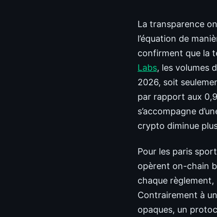
La transparence on-
l’équation de maniè
confirment que la t
Labs
, les volumes d
2026, soit seuleme
par rapport aux 0,
s’accompagne d’une 
crypto diminue plus
Pour les paris spor
opèrent on-chain bé
chaque règlement,
Contrairement à un
opaques, un protoc