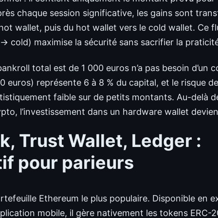
près chaque session significative, les gains sont tran
t wallet, puis du hot wallet vers le cold wallet. Ce f
cold) maximise la sécurité sans sacrifier la praticité
bankroll total est de 1 000 euros n’a pas besoin d’un c
80 euros) représente 6 à 8 % du capital, et le risque 
tistiquement faible sur de petits montants. Au-delà 
ypto, l’investissement dans un hardware wallet devien
 Trust Wallet, Ledger :
if pour parieurs
tefeuille Ethereum le plus populaire. Disponible en e
pplication mobile, il gère nativement les tokens ERC