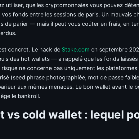
 utiliser, quelles cryptomonnaies vous pouvez déteni
 vos fonds entre les sessions de paris. Un mauvais ch
de parier — mais il peut vous coûter en frais, en tem
perdus.
 est concret. Le hack de
Stake.com
en septembre 2023
puis des hot wallets — a rappelé que les fonds laissés
e risque ne concerne pas uniquement les plateformes :
isé (seed phrase photographiée, mot de passe faible
 parieur aux mêmes menaces. Le bon wallet avant le
tège le bankroll.
t vs cold wallet : lequel p