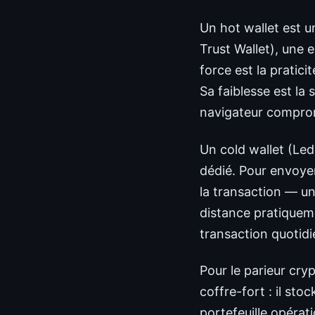
Un hot wallet est u
Trust Wallet), une 
force est la pratic
Sa faiblesse est la
navigateur compromi
Un cold wallet (Led
dédié. Pour envoye
la transaction — un
distance pratiquemen
transaction quotidi
Pour le parieur cry
coffre-fort : il sto
portefeuille opérat