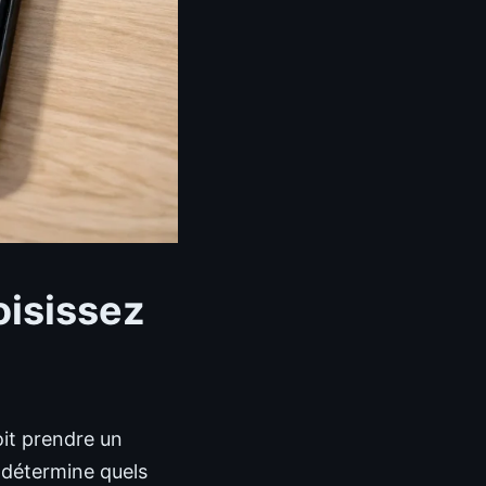
oisissez
oit prendre un
 détermine quels