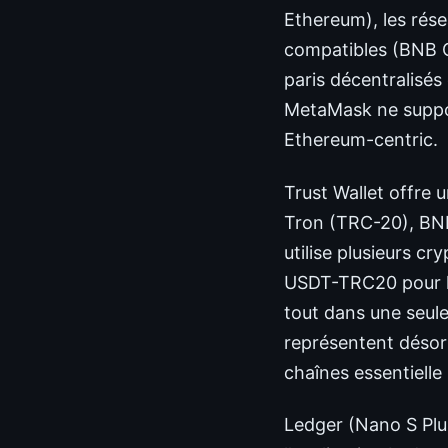
Ethereum), les rés
compatibles (BNB Ch
paris décentralisé
MetaMask ne suppor
Ethereum-centric.
Trust Wallet offre 
Tron (TRC-20), BNB 
utilise plusieurs c
USDT-TRC20 pour le
tout dans une seule
représentent désorm
chaînes essentielle 
Ledger (Nano S Plus