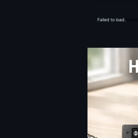
Failed to load.
Retry