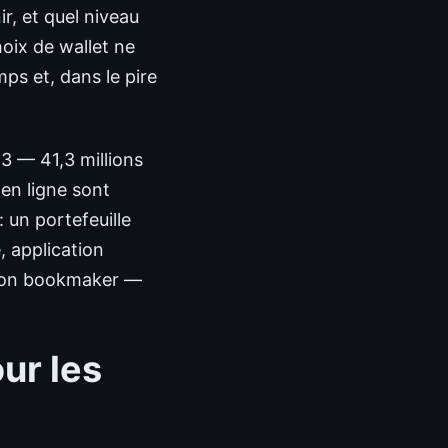
r, et quel niveau
oix de wallet ne
ps et, dans le pire
 — 41,3 millions
 en ligne sont
 un portefeuille
, application
 bon bookmaker —
our les