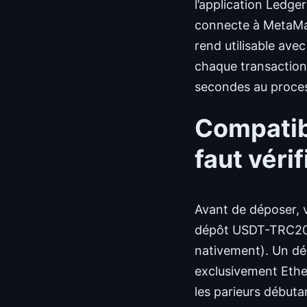
l’application Ledge
connecte à MetaMas
rend utilisable av
chaque transaction 
secondes au proces
Compatibi
faut vérif
Avant de déposer, v
dépôt USDT-TRC20 
nativement). Un dép
exclusivement Ethe
les parieurs débuta