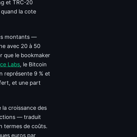
ing et TRC-20
 quand la cote
its montants —
ine avec 20 à 50
ier que le bookmaker
ce Labs
, le Bitcoin
n représente 9 % et
ert, et une part
 la croissance des
tions — traduit
en termes de coûts.
ques euros par