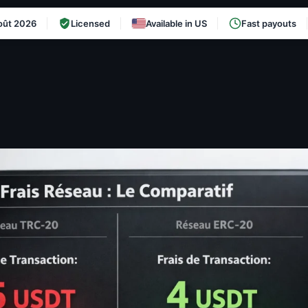
oût 2026
Licensed
Available in US
Fast payouts