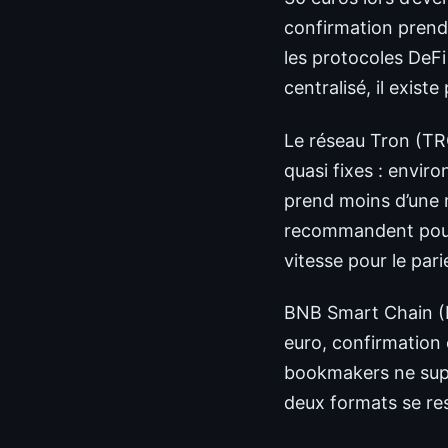
confirmation prend 
les protocoles DeF
centralisé, il exist
Le réseau Tron (TRC
quasi fixes : enviro
prend moins d’une 
recommandent pour l
vitesse pour le par
BNB Smart Chain (BE
euro, confirmation 
bookmakers ne supp
deux formats se re