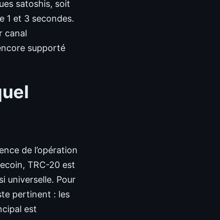
ues satoshis, soit
e 1 et 3 secondes.
r canal
 encore supporté
quel
gence de l’opération
blecoin, TRC-20 est
i universelle. Pour
e pertinent : les
ncipal est