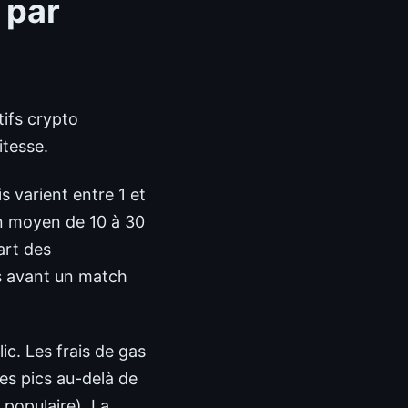
 par
tifs crypto
itesse.
s varient entre 1 et
n moyen de 10 à 30
art des
s avant un match
c. Les frais de gas
es pics au-delà de
 populaire). La