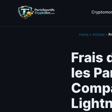
Cryptomon
Home
»
Articles
»
Fr
Frais
les Pa
Compa
Light