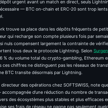
dépôt urgent avant un match en direct, seuls Lightn
 nécessaire — BTC on-chain et ERC-20 sont trop lents
l.
rk trouve sa place dans les dépôts fréquents de pet
ieur qui recharge son compte plusieurs fois par sema
asi nuls compensent largement la contrainte de vérif
rtent tous deux le protocole Lightning. Selon
Surgen
6 % du volume total du crypto-gambling, Ethereum e
 ces chiffres ne distinguent pas les réseaux de transf
me BTC transite désormais par Lightning.
, directeur des opérations chez SOFTSWISS, note que
— accompagnée d’une réduction du nombre de transac
 vers des écosystèmes plus stables et plus efficaces 
mise ses frais de réseau ne gagne pas seulement quel