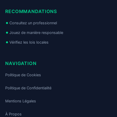
RECOMMANDATIONS
Consultez un professionnel
Jouez de manière responsable
Vérifiez les lois locales
NAVIGATION
Politique de Cookies
Politique de Confidentialité
Mentions Légales
À Propos