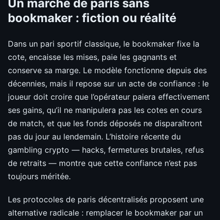
Un marché de paris sans
bookmaker : fiction ou réalité
Dans un pari sportif classique, le bookmaker fixe la
cote, encaisse les mises, paie les gagnants et
conserve sa marge. Le modèle fonctionne depuis des
décennies, mais il repose sur un acte de confiance : le
joueur doit croire que l’opérateur paiera effectivement
ses gains, qu’il ne manipulera pas les cotes en cours
de match, et que les fonds déposés ne disparaîtront
pas du jour au lendemain. L’histoire récente du
gambling crypto — hacks, fermetures brutales, refus
de retraits — montre que cette confiance n’est pas
toujours méritée.
Les protocoles de paris décentralisés proposent une
alternative radicale : remplacer le bookmaker par un