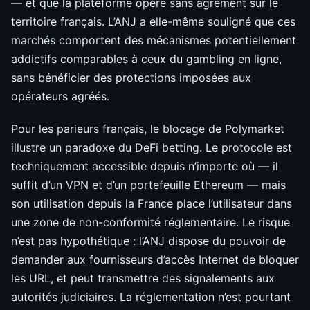
— et que la plateforme opère sans agrément sur le
territoire français. L’ANJ a elle-même souligné que ces
marchés comportent des mécanismes potentiellement
addictifs comparables à ceux du gambling en ligne,
sans bénéficier des protections imposées aux
opérateurs agréés.
Pour les parieurs français, le blocage de Polymarket
illustre un paradoxe du DeFi betting. Le protocole est
techniquement accessible depuis n’importe où — il
suffit d’un VPN et d’un portefeuille Ethereum — mais
son utilisation depuis la France place l’utilisateur dans
une zone de non-conformité réglementaire. Le risque
n’est pas hypothétique : l’ANJ dispose du pouvoir de
demander aux fournisseurs d’accès Internet de bloquer
les URL, et peut transmettre des signalements aux
autorités judiciaires. La réglementation n’est pourtant