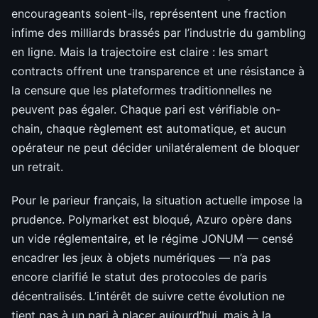
encourageants soient-ils, représentent une fraction
infime des milliards brassés par l’industrie du gambling
en ligne. Mais la trajectoire est claire : les smart
contracts offrent une transparence et une résistance à
la censure que les plateformes traditionnelles ne
peuvent pas égaler. Chaque pari est vérifiable on-
chain, chaque règlement est automatique, et aucun
opérateur ne peut décider unilatéralement de bloquer
un retrait.
Pour le parieur français, la situation actuelle impose la
prudence. Polymarket est bloqué, Azuro opère dans
un vide réglementaire, et le régime JONUM — censé
encadrer les jeux à objets numériques — n’a pas
encore clarifié le statut des protocoles de paris
décentralisés. L’intérêt de suivre cette évolution ne
tient pas à un pari à placer aujourd’hui, mais à la